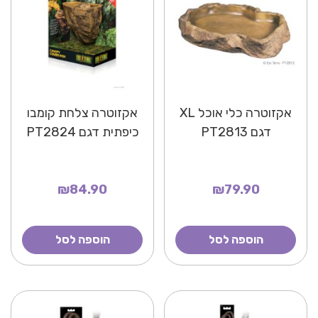
אקזוטרה כלי אוכל XL
אקזוטרה צלחת קומבו
דגם PT2813
כיפתית דגם PT2824
₪84.90
₪79.90
הוספה לסל
הוספה לסל