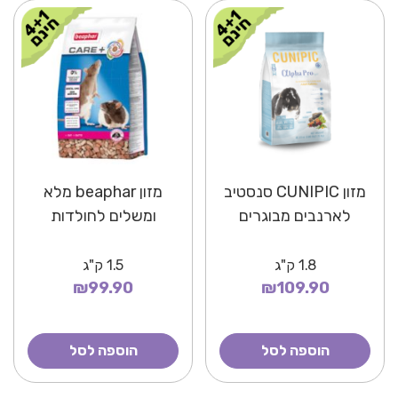
מזון CUNIPIC סנסטיב
מזון beaphar מלא
לארנבים מבוגרים
ומשלים לחולדות
1.8
ק"ג
1.5
ק"ג
₪99.90
₪109.90
הוספה לסל
הוספה לסל