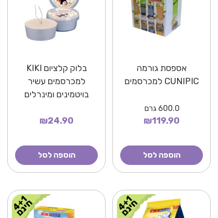
אספסת גורמה
בלוק קלציום KIKI
CUNIPIC למכרסמים
למכרסמים עשיר
בויטמינים ומינרלים
600.0
גרם
₪24.90
₪119.90
הוספה לסל
הוספה לסל