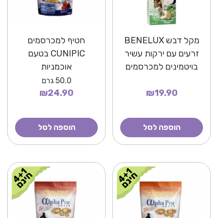
מקל דבש BENELUX
חטיף למכרסמים
זרעים עם ירקות עשיר
CUNIPIC בטעם
בויטמינים למכרסמים
אוכמניות
50.0
גרם
₪24.90
₪19.90
הוספה לסל
הוספה לסל