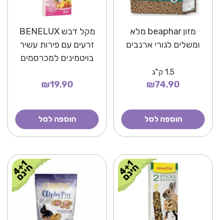
מזון beaphar מלא
מקל דבש BENELUX
ומשלים לגורי ארנבים
זרעים עם פירות עשיר
בויטמינים למכרסמים
1.5
ק"ג
₪19.90
₪74.90
הוספה לסל
הוספה לסל