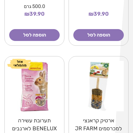
500.0
גרם
₪39.90
₪39.90
הוספה לסל
הוספה לסל
ארטיק קראנצי
תערובת עשירה
למכרסמים JR FARM
BENELUX לארנבים