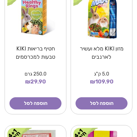
מזון KIKI מלא ועשיר
חטיף בריאות KIKI
לארנבים
טבעות למכרסמים
5.0
ק"ג
250.0
גרם
₪29.90
₪109.90
הוספה לסל
הוספה לסל