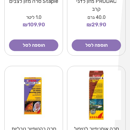
PRODAC מזון לדגי
Staple סרה מזון לצבים
קרב
40.0
גרם
1.0
ליטר
₪109.90
₪29.90
הוספה לסל
הוספה לסל
סרה אומניפיור לטיפול
סרה בקטופיור טבליות