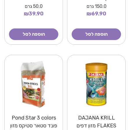
לדגי נוי
150.0
גרם
50.0
גרם
₪39.90
₪69.90
הוספה לסל
הוספה לסל
Pond Star 3 colors
DAJANA KRILL
FLAKES מזון דפים
פונד סטאר סטיקס מזון