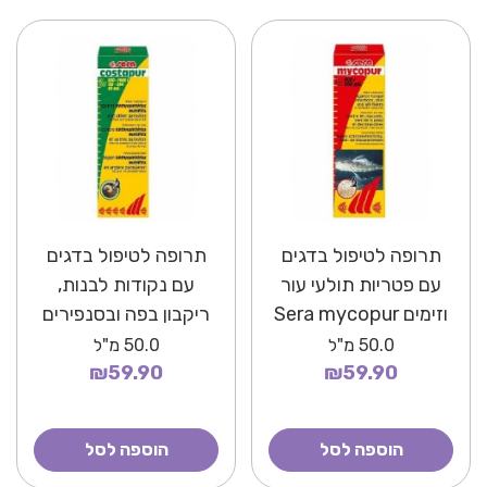
תרופה לטיפול בדגים
תרופה לטיפול בדגים
עם פטריות תולעי עור
עם נקודות לבנות,
וזימים Sera mycopur
ריקבון בפה ובסנפירים
וזיהומים חיידקיים Sera
50.0
מ"ל
50.0
מ"ל
costapur
₪59.90
₪59.90
הוספה לסל
הוספה לסל