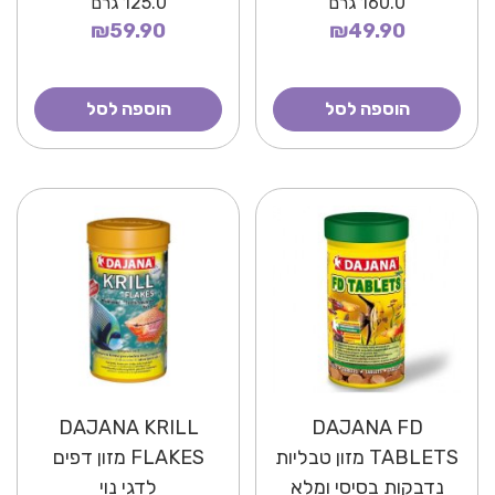
160.0
גרם
125.0
גרם
₪59.90
₪49.90
הוספה לסל
הוספה לסל
DAJANA KRILL
DAJANA FD
TABLETS מזון טבליות
FLAKES מזון דפים
נדבקות בסיסי ומלא
לדגי נוי