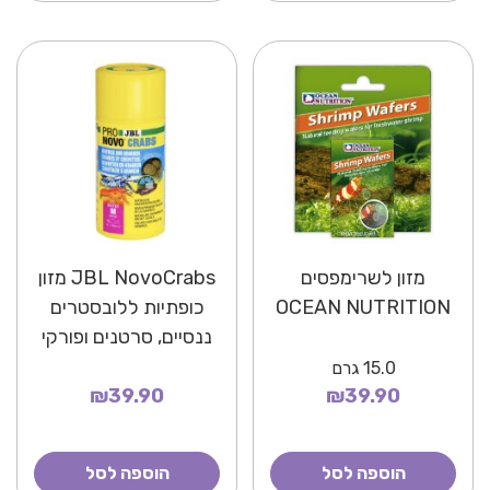
מזון לשרימפסים
JBL NovoCrabs מזון
OCEAN NUTRITION
כופתיות ללובסטרים
ננסיים, סרטנים ופורקי
רגליים
15.0
גרם
₪39.90
₪39.90
הוספה לסל
הוספה לסל