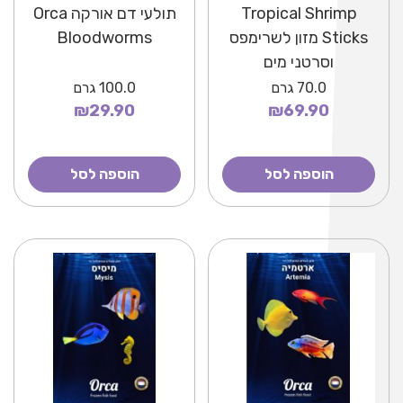
Tropical Shrimp
תולעי דם אורקה Orca
Sticks מזון לשרימפס
Bloodworms
וסרטני מים
70.0
גרם
100.0
גרם
₪29.90
₪69.90
הוספה לסל
הוספה לסל