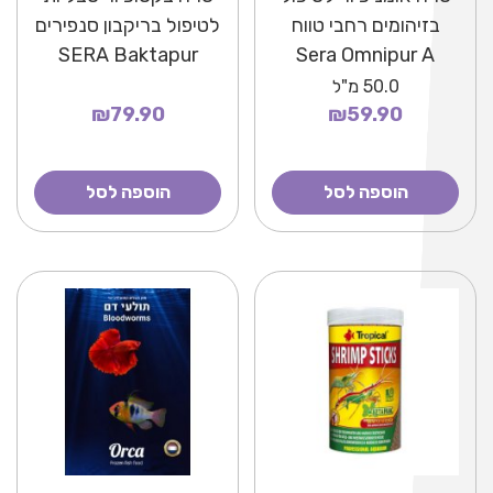
בזיהומים רחבי טווח
לטיפול בריקבון סנפירים
SERA Baktapur
Sera Omnipur A
Direct
50.0
מ"ל
₪79.90
₪59.90
הוספה לסל
הוספה לסל