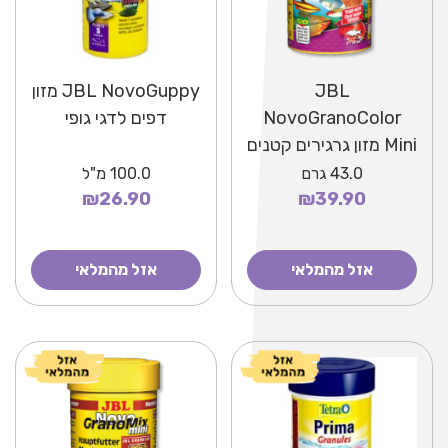
JBL
JBL NovoGuppy מזון
NovoGranoColor
דפים לדגי גופי
Mini מזון גרגירים קטנים
לשימור וחיזוק הצבע
43.0
גרם
100.0
מ"ל
₪39.90
לדגים טרופיים
₪26.90
אזל מהמלאי
אזל מהמלאי