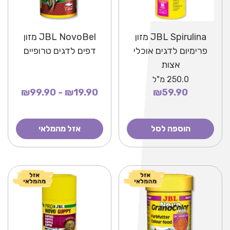
JBL Spirulina מזון
JBL NovoBel מזון
פרימיום לדגים אוכלי
דפים לדגים טרופיים
אצות
250.0
מ"ל
₪19.90 - ₪99.90
₪59.90
הוספה לסל
אזל מהמלאי