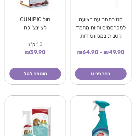
סט רתמה עם רצועה
חול CUNIPIC
למכרסמים וחיות מחמד
לצ'ינצ'ילה
קטנות במגוון מידות
1.0
ק"ג
₪39.90
₪49.90 - ₪64.90
בחר פריט
הוספה לסל